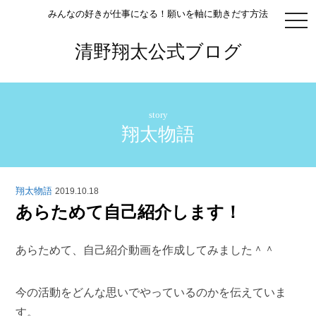
みんなの好きが仕事になる！願いを軸に動きだす方法
togg
navi
清野翔太公式ブログ
story
翔太物語
翔太物語
2019.10.18
あらためて自己紹介します！
あらためて、自己紹介動画を作成してみました＾＾
今の活動をどんな思いでやっているのかを伝えていま
す。