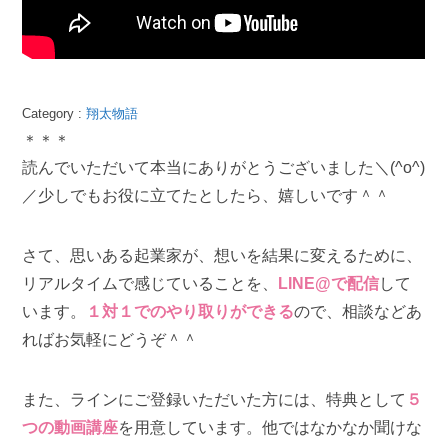
Category :
翔太物語
＊＊＊
読んでいただいて本当にありがとうございました＼(^o^)
／少しでもお役に立てたとしたら、嬉しいです＾＾
さて、思いある起業家が、想いを結果に変えるために、
リアルタイムで感じていることを、
LINE@で配信
して
います。
１対１でのやり取りができる
ので、相談などあ
ればお気軽にどうぞ＾＾
また、ラインにご登録いただいた方には、特典として
５
つの動画講座
を用意しています。他ではなかなか聞けな