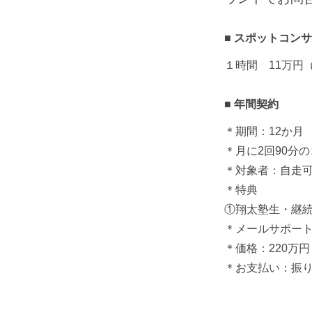
スポットコンサ
１時間 11万円
年間契約
＊期間：12か月
＊月に2回90分
＊対象者：自走
＊特典
ㅤ①翔太塾生・継
＊メールサポー
＊価格：220万
＊お支払い：振